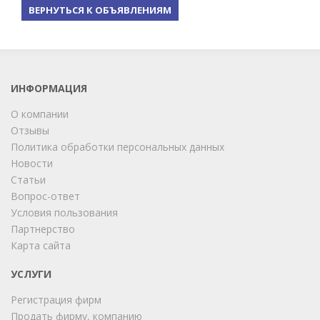
ВЕРНУТЬСЯ К ОБЪЯВЛЕНИЯМ
ИНФОРМАЦИЯ
О компании
Отзывы
Политика обработки персональных данных
Новости
Статьи
Вопрос-ответ
Условия пользования
ChatApp
Партнерство
online
Карта сайта
УСЛУГИ
Мы на связи!
Регистрация фирм
Позвоните нам или свяжитесь с нами через любой
удобный мессенджер!
Продать фирму, компанию