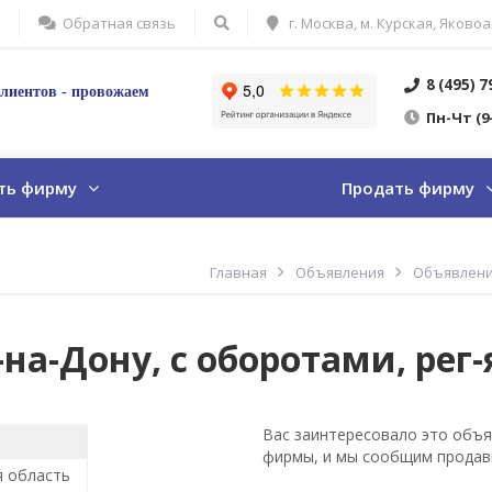
Обратная связь
г. Москва, м. Курская, Яковоа
8 (495) 
лиентов - провожаем
Пн
-Ч
т
(9
ть фирму
Продать фирму
Главная
Объявления
Объявлени
а-Дону, с оборотами, рег-я 
Вас заинтересовало это объя
фирмы, и мы сообщим продав
я область