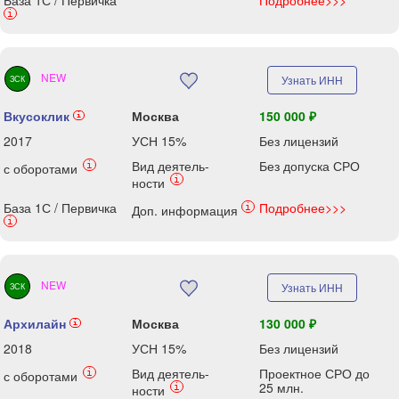
База 1С / Первичка
Подробнее>>>
i
NEW
Узнать ИНН
ЗСК
Вкусоклик
Москва
150 000 ₽
i
2017
УСН 15%
Без лицензий
Вид деятель-
Без допуска СРО
i
с оборотами
i
ности
База 1С / Первичка
Подробнее>>>
i
Доп. информация
i
NEW
Узнать ИНН
ЗСК
Архилайн
Москва
130 000 ₽
i
2018
УСН 15%
Без лицензий
Вид деятель-
Проектное СРО до
i
с оборотами
25 млн.
i
ности