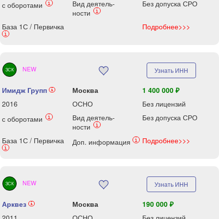
Вид деятель-
Без допуска СРО
i
с оборотами
i
ности
База 1С / Первичка
Подробнее>>>
i
NEW
Узнать ИНН
ЗСК
Имидж Групп
Москва
1 400 000 ₽
i
2016
ОСНО
Без лицензий
Вид деятель-
Без допуска СРО
i
с оборотами
i
ности
База 1С / Первичка
Подробнее>>>
i
Доп. информация
i
NEW
Узнать ИНН
ЗСК
Арквез
Москва
190 000 ₽
i
2011
ОСНО
Без лицензий