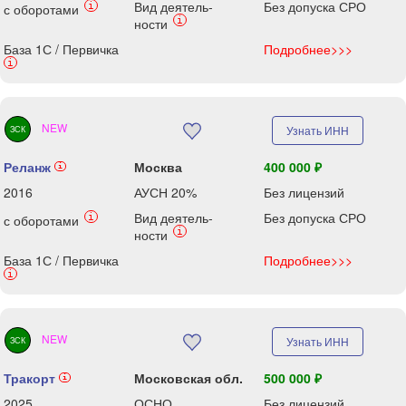
Вид деятель-
Без допуска СРО
i
с оборотами
i
ности
База 1С / Первичка
Подробнее>>>
i
NEW
Узнать ИНН
ЗСК
Реланж
Москва
400 000 ₽
i
2016
АУСН 20%
Без лицензий
Вид деятель-
Без допуска СРО
i
с оборотами
i
ности
База 1С / Первичка
Подробнее>>>
i
NEW
Узнать ИНН
ЗСК
Тракорт
Московская обл.
500 000 ₽
i
2025
ОСНО
Без лицензий