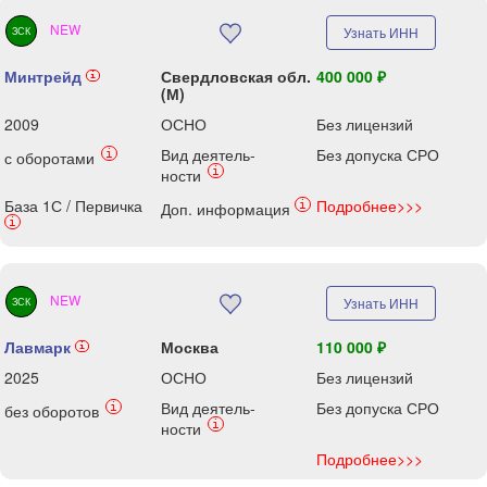
NEW
Узнать ИНН
ЗСК
Минтрейд
Свердловская обл.
400 000 ₽
i
(М)
2009
ОСНО
Без лицензий
Вид деятель-
Без допуска СРО
i
с оборотами
i
ности
База 1С / Первичка
Подробнее>>>
i
Доп. информация
i
NEW
Узнать ИНН
ЗСК
Лавмарк
Москва
110 000 ₽
i
2025
ОСНО
Без лицензий
Вид деятель-
Без допуска СРО
i
без оборотов
i
ности
Подробнее>>>