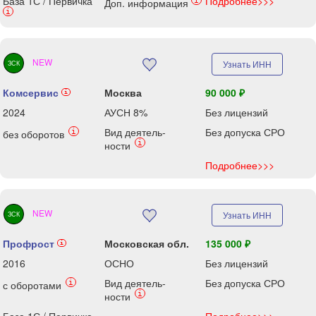
База 1С / Первичка
Подробнее>>>
i
Доп. информация
i
NEW
Узнать ИНН
ЗСК
Комсервис
Москва
90 000 ₽
i
2024
АУСН 8%
Без лицензий
Вид деятель-
Без допуска СРО
i
без оборотов
i
ности
Подробнее>>>
NEW
Узнать ИНН
ЗСК
Профрост
Московская обл.
135 000 ₽
i
2016
ОСНО
Без лицензий
Вид деятель-
Без допуска СРО
i
с оборотами
i
ности