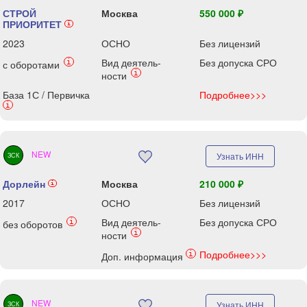
СТРОЙ
Москва
550 000 ₽
ПРИОРИТЕТ
i
2023
ОСНО
Без лицензий
Вид деятель-
Без допуска СРО
i
с оборотами
i
ности
База 1С / Первичка
Подробнее>>>
i
NEW
Узнать ИНН
ЗСК
Дорлейн
Москва
210 000 ₽
i
2017
ОСНО
Без лицензий
Вид деятель-
Без допуска СРО
i
без оборотов
i
ности
Подробнее>>>
i
Доп. информация
NEW
Узнать ИНН
ЗСК