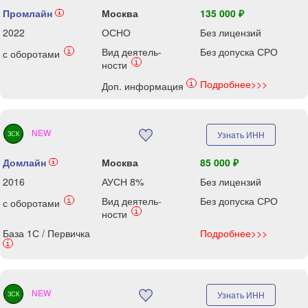
Промлайн
Москва
135 000 ₽
i
2022
ОСНО
Без лицензий
Вид деятель-
Без допуска СРО
i
с оборотами
i
ности
Подробнее>>>
i
Доп. информация
NEW
Узнать ИНН
ЗСК
Домлайн
Москва
85 000 ₽
i
2016
АУСН 8%
Без лицензий
Вид деятель-
Без допуска СРО
i
с оборотами
i
ности
База 1С / Первичка
Подробнее>>>
i
NEW
Узнать ИНН
ЗСК