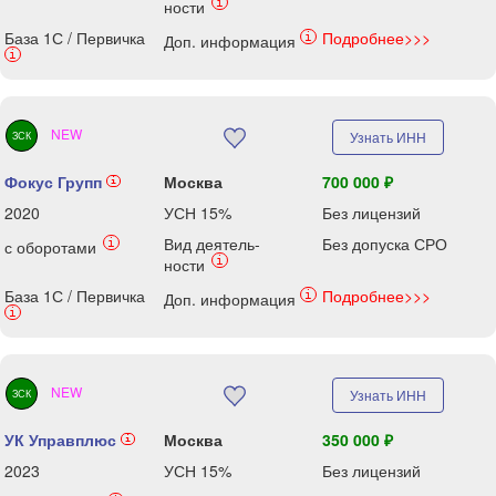
i
ности
База 1С / Первичка
Подробнее>>>
i
Доп. информация
i
NEW
Узнать ИНН
ЗСК
Фокус Групп
Москва
700 000 ₽
i
2020
УСН 15%
Без лицензий
Вид деятель-
Без допуска СРО
i
с оборотами
i
ности
База 1С / Первичка
Подробнее>>>
i
Доп. информация
i
NEW
Узнать ИНН
ЗСК
УК Управплюс
Москва
350 000 ₽
i
2023
УСН 15%
Без лицензий