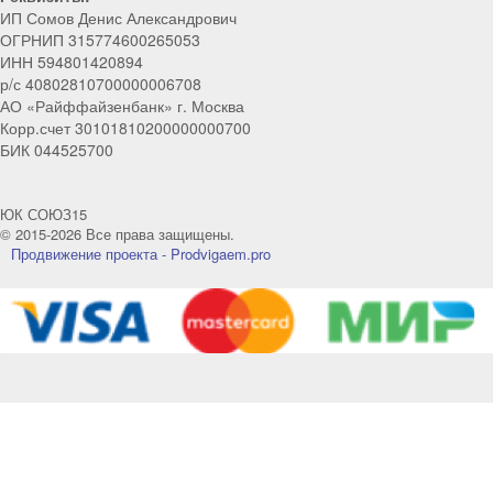
Мы на связи!
ИП Сомов Денис Александрович
ОГРНИП 315774600265053
Позвоните нам или свяжитесь с нами через любой
ИНН 594801420894
удобный мессенджер!
р/с 40802810700000006708
АО «Райффайзенбанк» г. Москва
Корр.счет 30101810200000000700
Telegram
Max
БИК 044525700
Телефон
WhatsApp
ЮК СОЮЗ15
© 2015-2026 Все права защищены.
Продвижение проекта - Prodvigaem.pro