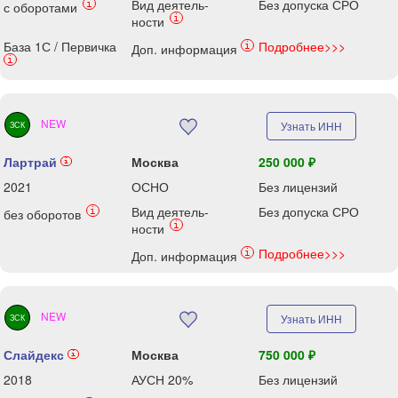
Вид деятель-
Без допуска СРО
i
с оборотами
i
ности
База 1С / Первичка
Подробнее>>>
i
Доп. информация
i
NEW
Узнать ИНН
ЗСК
Лартрай
Москва
250 000 ₽
i
2021
ОСНО
Без лицензий
Вид деятель-
Без допуска СРО
i
без оборотов
i
ности
Подробнее>>>
i
Доп. информация
NEW
Узнать ИНН
ЗСК
Слайдекс
Москва
750 000 ₽
i
2018
АУСН 20%
Без лицензий