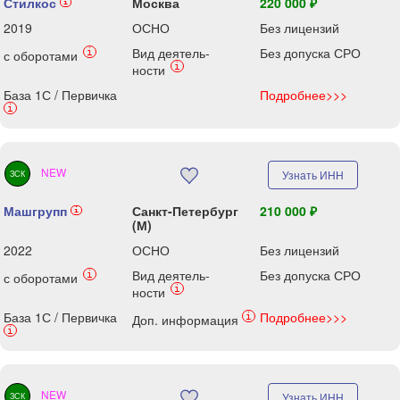
Стилкос
Москва
220 000 ₽
i
2019
ОСНО
Без лицензий
Вид деятель-
Без допуска СРО
i
с оборотами
i
ности
База 1С / Первичка
Подробнее>>>
i
NEW
Узнать ИНН
ЗСК
Машгрупп
Санкт-Петербург
210 000 ₽
i
(М)
2022
ОСНО
Без лицензий
Вид деятель-
Без допуска СРО
i
с оборотами
i
ности
База 1С / Первичка
Подробнее>>>
i
Доп. информация
i
NEW
Узнать ИНН
ЗСК