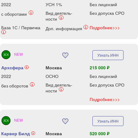
2022
УСН 1%
Без лицензий
Вид деятель-
Без допуска СРО
i
с оборотами
i
ности
База 1С / Первичка
Подробнее>>>
i
Доп. информация
i
NEW
Узнать ИНН
ЗСК
Архсфера
Москва
215 000 ₽
i
2022
ОСНО
Без лицензий
Вид деятель-
Без допуска СРО
i
без оборотов
i
ности
Подробнее>>>
NEW
Узнать ИНН
ЗСК
Карвер Билд
Москва
520 000 ₽
i