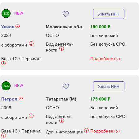
NEW
Узнать ИНН
ЗСК
Унион
Московская обл.
150 000 ₽
i
2024
ОСНО
Без лицензий
Вид деятель-
Без допуска СРО
i
с оборотами
i
ности
База 1С / Первичка
Подробнее>>>
i
NEW
Узнать ИНН
ЗСК
Петрол
Татарстан (М)
175 000 ₽
i
2006
ОСНО
Без лицензий
Вид деятель-
Без допуска СРО
i
с оборотами
i
ности
База 1С / Первичка
Подробнее>>>
i
Доп. информация
i