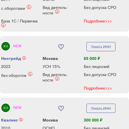
Вид деятель-
Без допуска СРО
i
с оборотами
i
ности
База 1С / Первичка
Подробнее>>>
i
NEW
Узнать ИНН
ЗСК
Неотрейд
Москва
65 000 ₽
i
2023
УСН 15%
Без лицензий
Вид деятель-
Без допуска СРО
i
без оборотов
i
ности
Подробнее>>>
NEW
Узнать ИНН
ЗСК
Квалекс
Москва
300 000 ₽
i
2010
ОСНО
Без лицензий