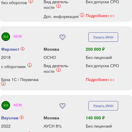
Вид деятель-
Без допуска СРО
i
без оборотов
i
ности
Подробнее>>>
i
Доп. информация
NEW
Узнать ИНН
ЗСК
Фарлист
Москва
200 000 ₽
i
2018
ОСНО
Без лицензий
Вид деятель-
Без допуска СРО
i
с оборотами
i
ности
База 1С / Первичка
Подробнее>>>
i
NEW
Узнать ИНН
ЗСК
Вкуслав
Москва
140 000 ₽
i
2022
АУСН 8%
Без лицензий