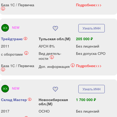
База 1С / Первичка
Подробнее>>>
i
NEW
Узнать ИНН
ЗСК
Трейдтранс
Тульская обл.(М)
205 000 ₽
i
2011
АУСН 8%
Без лицензий
Вид деятель-
Без допуска СРО
i
с оборотами
i
ности
База 1С / Первичка
Подробнее>>>
i
Доп. информация
i
NEW
Узнать ИНН
ЗСК
Склад Мастер
Новосибирская
1 700 000 ₽
i
обл.(М)
2017
ОСНО
Без лицензий