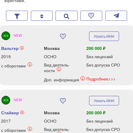
юристами.
NEW
Узнать ИНН
ЗСК
Вальтер
Москва
200 000 ₽
i
2019
ОСНО
Без лицензий
Вид деятель-
Без допуска СРО
i
с оборотами
i
ности
Подробнее>>>
i
Доп. информация
NEW
Узнать ИНН
ЗСК
Стайвер
Москва
200 000 ₽
i
2017
ОСНО
Без лицензий
Вид деятель-
Без допуска СРО
i
с оборотами