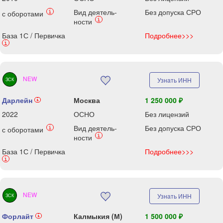
Вид деятель-
Без допуска СРО
i
с оборотами
i
ности
База 1С / Первичка
Подробнее>>>
i
NEW
Узнать ИНН
ЗСК
Дарлейн
Москва
1 250 000 ₽
i
2022
ОСНО
Без лицензий
Вид деятель-
Без допуска СРО
i
с оборотами
i
ности
База 1С / Первичка
Подробнее>>>
i
NEW
Узнать ИНН
ЗСК
Форлайт
Калмыкия (М)
1 500 000 ₽
i