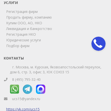
online
УСЛУГИ
Регистрация фирм
Продать фирму, компанию
Мы на связи!
Купим ООО, АО, НКО
Позвоните нам или свяжитесь с нами через любой
удобный мессенджер!
Ликвидация и банкротство
Регистрация НКО
Юридические услуги
Telegram
Max
Подбор фирм
Телефон
WhatsApp
КОНТАКТЫ
г. Москва, м. Курская, Яковоапостольский переулок,
дом 6, стр. 3, офис 3, ЮК СОЮЗ 15
8 (495) 795-32-40
ucs15@yandex.ru
https://vk.com/ucs15