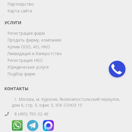
Партнерство
Карта сайта
ChatApp
online
УСЛУГИ
Регистрация фирм
Продать фирму, компанию
Мы на связи!
Купим ООО, АО, НКО
Позвоните нам или свяжитесь с нами через любой
удобный мессенджер!
Ликвидация и банкротство
Регистрация НКО
Юридические услуги
Telegram
Max
Подбор фирм
Телефон
WhatsApp
КОНТАКТЫ
г. Москва, м. Курская, Яковоапостольский переулок,
дом 6, стр. 3, офис 3, ЮК СОЮЗ 15
8 (495) 795-32-40