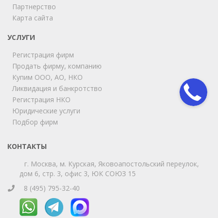
ChatApp
Партнерство
online
Карта сайта
УСЛУГИ
Мы на связи!
Регистрация фирм
Позвоните нам или свяжитесь с нами через любой
удобный мессенджер!
Продать фирму, компанию
Купим ООО, АО, НКО
Ликвидация и банкротство
Telegram
Max
Регистрация НКО
Юридические услуги
Телефон
WhatsApp
Подбор фирм
КОНТАКТЫ
г. Москва, м. Курская, Яковоапостольский переулок,
дом 6, стр. 3, офис 3, ЮК СОЮЗ 15
8 (495) 795-32-40